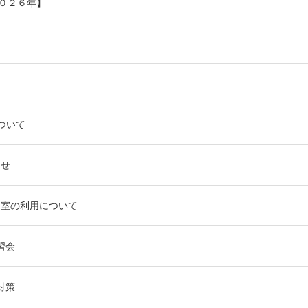
０２６年】
ついて
らせ
習室の利用について
習会
対策